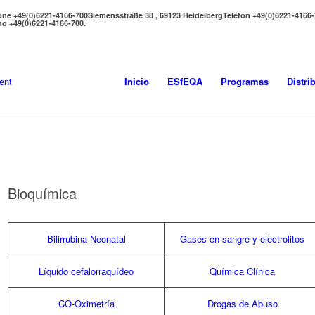
one +49(0)6221-4166-700
Siemensstraße 38 , 69123 Heidelberg
Telefon +49(0)6221-4166
no +49(0)6221-4166-700.
Inicio
ESfEQA
Programas
Distri
Bioquímica
Bilirrubina Neonatal
Gases en sangre y electrolitos
Líquido cefalorraquídeo
Química Clínica
CO-Oximetría
Drogas de Abuso