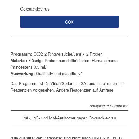
Coxsackievirus
COX
Programm:
COX: 2 Ringversuche/Jahr × 2 Proben
Material:
Flüssige Proben aus defibriniertem Humanplasma
(mindestens 0,3 mL)
Auswertung:
Qualitativ und quantitativ*
Das Programm ist für Virion/Serion ELISA- und Euroimmun-IFT-
Reagenzien vorgesehen. Andere Reagenzien auf Anfrage.
Analytische Parameter:
IgA-, IgG- und IgM-Antikörper gegen Coxsackievirus
*Die quantitativen Parameter sind nicht nach DIN EN ISO/IEC