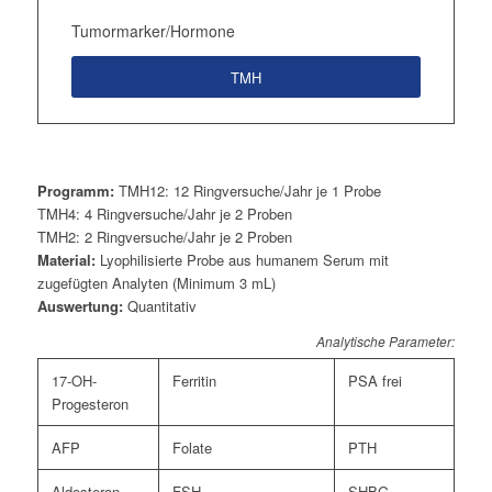
Tumormarker/Hormone
TMH
Programm:
TMH12: 12 Ringversuche/Jahr je 1 Probe
TMH4: 4 Ringversuche/Jahr je 2 Proben
TMH2: 2 Ringversuche/Jahr je 2 Proben
Material:
Lyophilisierte Probe aus humanem Serum mit
zugefügten Analyten (Minimum 3 mL)
Auswertung:
Quantitativ
Analytische Parameter:
17-OH-
Ferritin
PSA frei
Progesteron
AFP
Folate
PTH
Aldosteron
FSH
SHBG,