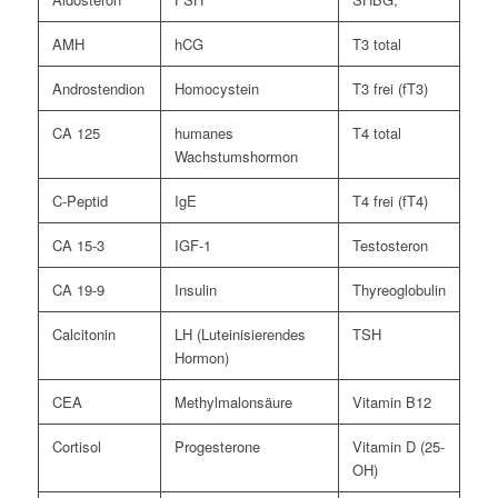
AMH
hCG
T3 total
Androstendion
Homocystein
T3 frei (fT3)
CA 125
humanes
T4 total
Wachstumshormon
C-Peptid
IgE
T4 frei (fT4)
CA 15-3
IGF-1
Testosteron
CA 19-9
Insulin
Thyreoglobulin
Calcitonin
LH (Luteinisierendes
TSH
Hormon)
CEA
Methylmalonsäure
Vitamin B12
Cortisol
Progesterone
Vitamin D (25-
OH)