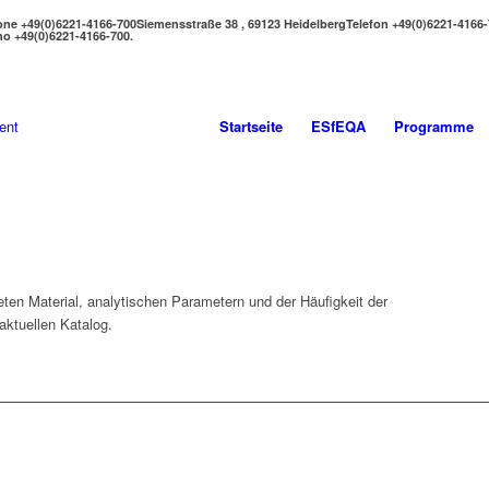
one +49(0)6221-4166-700
Siemensstraße 38 , 69123 Heidelberg
Telefon +49(0)6221-4166
no +49(0)6221-4166-700.
Startseite
ESfEQA
Programme
en Material, analytischen Parametern und der Häufigkeit der
ktuellen Katalog.