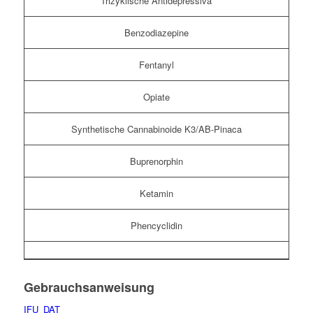
Trizyklische Antidepressiva
Benzodiazepine
Fentanyl
Opiate
Synthetische Cannabinoide K3/AB-Pinaca
Buprenorphin
Ketamin
Phencyclidin
Gebrauchsanweisung
IFU_DAT